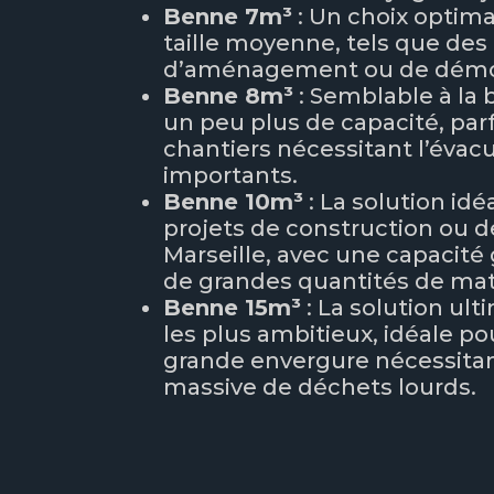
Benne 7m³
: Un choix optima
taille moyenne, tels que des
d’aménagement ou de démoli
Benne 8m³
: Semblable à la
un peu plus de capacité, parf
chantiers nécessitant l’éva
importants.
Benne 10m³
: La solution idé
projets de construction ou d
Marseille, avec une capacité
de grandes quantités de mat
Benne 15m³
: La solution ult
les plus ambitieux, idéale po
grande envergure nécessitan
massive de déchets lourds.