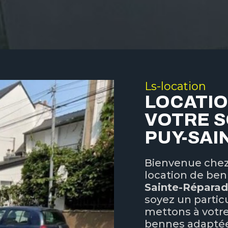
Ls-location
LOCATIO
VOTRE S
PUY-SAI
Bienvenue che
location de ben
Sainte-Répara
soyez un partic
mettons à votre
bennes adaptée