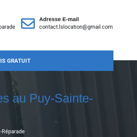
Adresse E-mail
parade
contact.lslocation@gmail.com
IS GRATUIT
es au Puy-Sainte-
e-Réparade