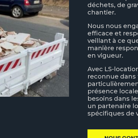
déchets, de gra
chantier.
Nous nous engag
efficace et res
veillant à ce qu
manière respo
en vigueur.
Avec LS-locatio
reconnue dans t
particulièremen
présence local
besoins dans les
un partenaire l
spécifiques de 