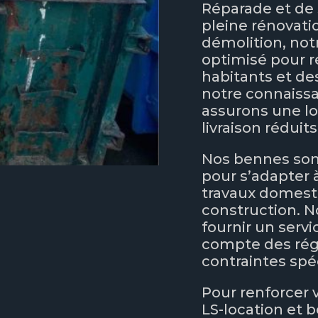
Réparade et de 
pleine rénovati
démolition, not
optimisé pour r
habitants et des
notre connaissa
assurons une lo
livraison réduits
Nos bennes sont
pour s’adapter à
travaux domest
construction. 
fournir un servi
compte des rég
contraintes spé
Pour renforcer vo
LS-location et 