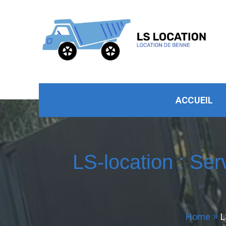
ls-location.fr
ACCUEIL
LS-location : Se
Home
L